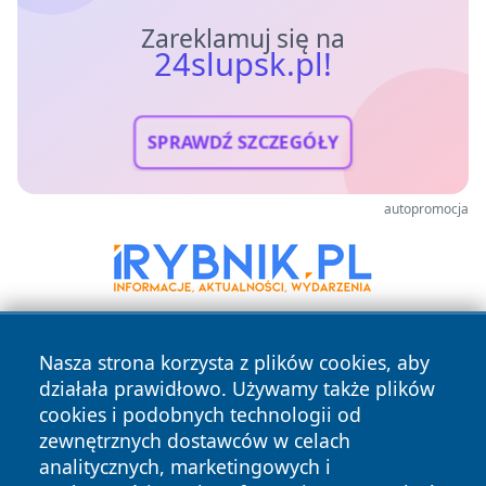
Zareklamuj się na
24slupsk.pl!
SPRAWDŹ SZCZEGÓŁY
autopromocja
Nasza strona korzysta z plików cookies, aby
działała prawidłowo. Używamy także plików
cookies i podobnych technologii od
zewnętrznych dostawców w celach
analitycznych, marketingowych i
Copyright © 2026 24slupsk.pl Wszystkie prawa zastrzeżone.