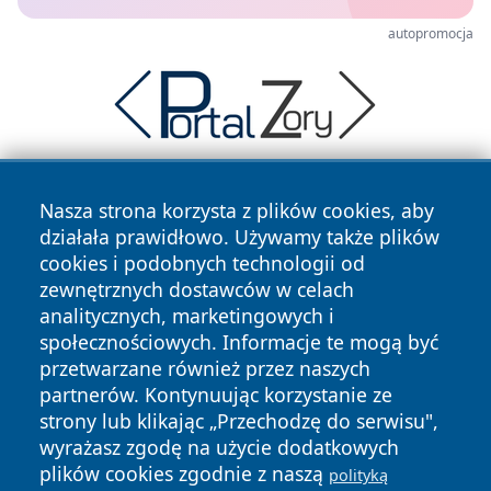
autopromocja
Nasza strona korzysta z plików cookies, aby
działała prawidłowo. Używamy także plików
cookies i podobnych technologii od
zewnętrznych dostawców w celach
analitycznych, marketingowych i
Copyright © 2026 24slupsk.pl Wszystkie prawa zastrzeżone.
społecznościowych. Informacje te mogą być
przetwarzane również przez naszych
partnerów. Kontynuując korzystanie ze
Polityka
Polityka
News
Autorzy
strony lub klikając „Przechodzę do serwisu",
Prywatności
Cookies
wyrażasz zgodę na użycie dodatkowych
plików cookies zgodnie z naszą
polityką