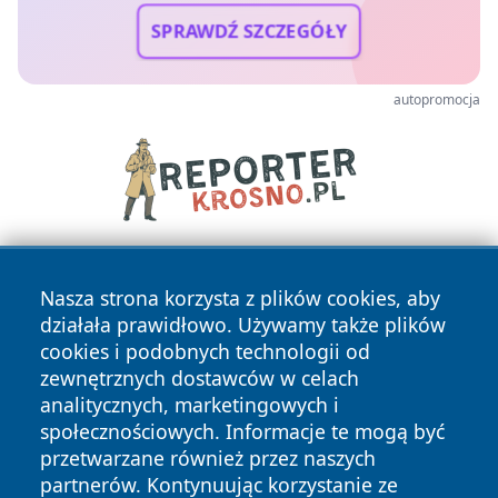
SPRAWDŹ SZCZEGÓŁY
autopromocja
Nasza strona korzysta z plików cookies, aby
działała prawidłowo. Używamy także plików
cookies i podobnych technologii od
zewnętrznych dostawców w celach
analitycznych, marketingowych i
Copyright © 2026 24slupsk.pl Wszystkie prawa zastrzeżone.
społecznościowych. Informacje te mogą być
przetwarzane również przez naszych
partnerów. Kontynuując korzystanie ze
Polityka
Polityka