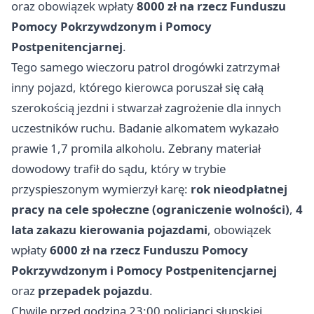
oraz obowiązek wpłaty
8000 zł na rzecz Funduszu
Pomocy Pokrzywdzonym i Pomocy
Postpenitencjarnej
.
Tego samego wieczoru patrol drogówki zatrzymał
inny pojazd, którego kierowca poruszał się całą
szerokością jezdni i stwarzał zagrożenie dla innych
uczestników ruchu. Badanie alkomatem wykazało
prawie 1,7 promila alkoholu. Zebrany materiał
dowodowy trafił do sądu, który w trybie
przyspieszonym wymierzył karę:
rok nieodpłatnej
pracy na cele społeczne (ograniczenie wolności)
,
4
lata zakazu kierowania pojazdami
, obowiązek
wpłaty
6000 zł na rzecz Funduszu Pomocy
Pokrzywdzonym i Pomocy Postpenitencjarnej
oraz
przepadek pojazdu
.
Chwilę przed godziną 23:00 policjanci słupskiej