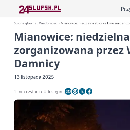
Prz
Strona główna
Wiadomości
Mianowice: niedzielna zbiórka krwi zorganiz
Mianowice: niedzielna
zorganizowana przez 
Damnicy
13 listopada 2025
1 min czytania
Udostępnij