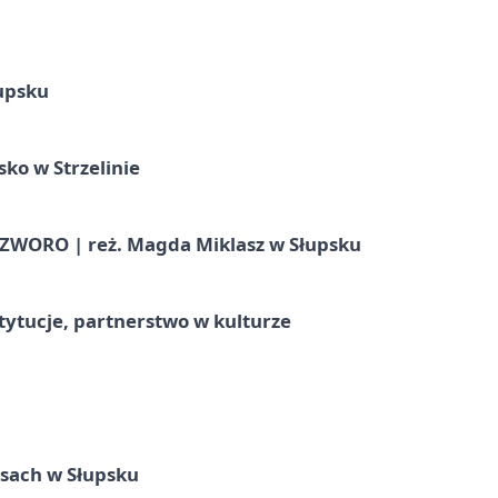
upsku
ko w Strzelinie
WORO | reż. Magda Miklasz w Słupsku
stytucje, partnerstwo w kulturze
sach w Słupsku