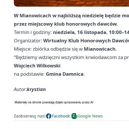
W Mianowicach w najbliższą niedzielę będzie mo
przez miejscowy klub honorowych dawców.
Termin i godziny:
niedziela, 16 listopada
,
10:00–1
Organizator:
Wirtualny Klub Honorowych Dawcó
Miejsce: zbiórka odbędzie się w
Mianowicach
.
“Będziemy wdzięczni wszystkim krwiodawcom za przy
Wojciech Wilkowski
na podstawie:
Gmina Damnica
.
Autor:
krystian
Zaobserwuj nas!
Facebook
Google News