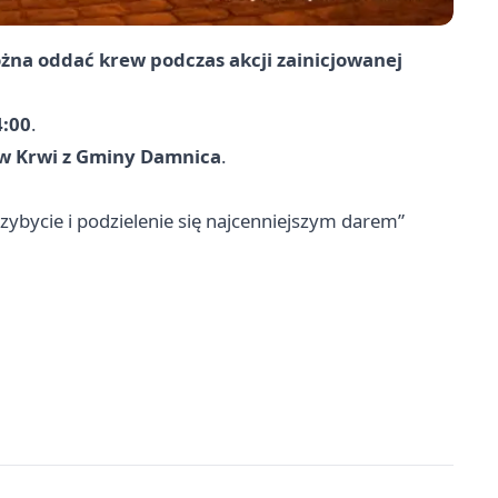
żna oddać krew podczas akcji zainicjowanej
4:00
.
w Krwi z Gminy Damnica
.
bycie i podzielenie się najcenniejszym darem”