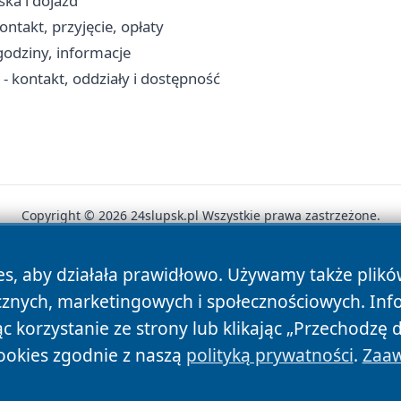
ka i dojazd
takt, przyjęcie, opłaty
godziny, informacje
 kontakt, oddziały i dostępność
Copyright © 2026 24slupsk.pl Wszystkie prawa zastrzeżone.
es, aby działała prawidłowo. Używamy także plik
News
Autorzy
Polityka Prywatności
Polityka Cookie
cznych, marketingowych i społecznościowych. Inf
 korzystanie ze strony lub klikając „Przechodzę 
ookies zgodnie z naszą
polityką prywatności
.
Zaaw