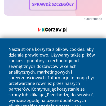
SPRAWDŹ SZCZEGÓŁY
autopromocja
Nasza strona korzysta z plików cookies, aby
działała prawidłowo. Używamy także plików
cookies i podobnych technologii od
zewnętrznych dostawców w celach
analitycznych, marketingowych i
Copyright © 2026 24slupsk.pl Wszystkie prawa zastrzeżone.
społecznościowych. Informacje te mogą być
przetwarzane również przez naszych
partnerów. Kontynuując korzystanie ze
Polityka
Polityka
News
Autorzy
strony lub klikając „Przechodzę do serwisu",
Prywatności
Cookies
wyrażasz zgodę na użycie dodatkowych