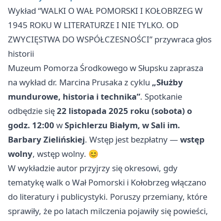
Wykład “WALKI O WAŁ POMORSKI I KOŁOBRZEG W
1945 ROKU W LITERATURZE I NIE TYLKO. OD
ZWYCIĘSTWA DO WSPÓŁCZESNOŚCI” przywraca głos
historii
Muzeum Pomorza Środkowego w Słupsku zaprasza
na wykład dr. Marcina Prusaka z cyklu
„Służby
mundurowe, historia i technika”
. Spotkanie
odbędzie się
22 listopada 2025 roku (sobota) o
godz. 12:00
w
Spichlerzu Białym, w Sali im.
Barbary Zielińskiej
. Wstęp jest bezpłatny —
wstęp
wolny
, wstęp wolny. 😊
W wykładzie autor przyjrzy się okresowi, gdy
tematykę walk o Wał Pomorski i Kołobrzeg włączano
do literatury i publicystyki. Poruszy przemiany, które
sprawiły, że po latach milczenia pojawiły się powieści,