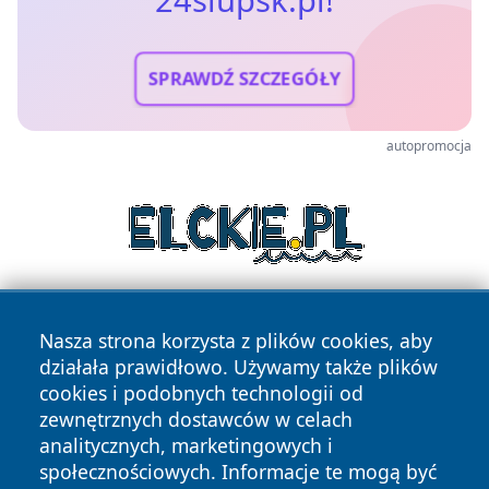
SPRAWDŹ SZCZEGÓŁY
autopromocja
Nasza strona korzysta z plików cookies, aby
działała prawidłowo. Używamy także plików
cookies i podobnych technologii od
zewnętrznych dostawców w celach
analitycznych, marketingowych i
Copyright © 2026 24slupsk.pl Wszystkie prawa zastrzeżone.
społecznościowych. Informacje te mogą być