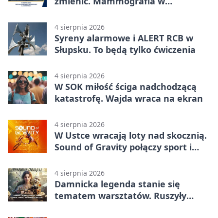
zmienić. Mammografia w
Główczycach
4 sierpnia 2026
Syreny alarmowe i ALERT RCB w
Słupsku. To będą tylko ćwiczenia
4 sierpnia 2026
W SOK miłość ściga nadchodzącą
katastrofę. Wajda wraca na ekran
4 sierpnia 2026
W Ustce wracają loty nad skocznią.
Sound of Gravity połączy sport i
koncerty
4 sierpnia 2026
Damnicka legenda stanie się
tematem warsztatów. Ruszyły
zapisy