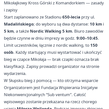
Mikołajkowy Kross Górski z Komandorkiem — zasady
i zapisy
Start zaplanowano ze Stadionu
650-lecia
przy ul.
Madalińskiego
; do wyboru są dwa dystanse:
10 km
i
5 km
, a także
Nordic Walking 5 km
. Biuro zawodów
będzie czynne w dniu imprezy w godz.
9:00–10:45
.
Limit uczestników, łącznie z nordic walking, to
150
osób
. Każdy startujący musi wystartować i ukończyć
bieg w czapce Mikołaja — brak czapki oznacza brak
klasyfikacji. Zapisy prowadzi organizator na stronie
wydarzenia.
W Słupsku bieg z pomocą — kto otrzyma wsparcie
Organizatorem jest Fundacja Wspierania Inicjatyw
Niekonwencjonalnych “Sub ventum”. Całość
wpisowego zostanie przekazana na rzecz chorego
ucznia
Miłosza Weilanda
. Podczas imprezy zbierane