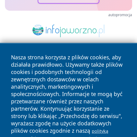
autopromocja
Nasza strona korzysta z plików cookies, aby
działała prawidłowo. Używamy także plików
cookies i podobnych technologii od
zewnętrznych dostawców w celach
analitycznych, marketingowych i
Copyright © 2026 24slupsk.pl Wszystkie prawa zastrzeżone.
społecznościowych. Informacje te mogą być
przetwarzane również przez naszych
partnerów. Kontynuując korzystanie ze
Polityka
Polityka
News
Autorzy
strony lub klikając „Przechodzę do serwisu",
Prywatności
Cookies
wyrażasz zgodę na użycie dodatkowych
plików cookies zgodnie z naszą
polityką