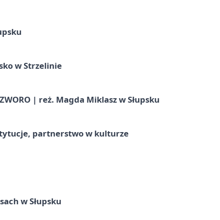
upsku
ko w Strzelinie
WORO | reż. Magda Miklasz w Słupsku
stytucje, partnerstwo w kulturze
sach w Słupsku