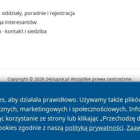
ddziały, poradnie i rejestracja
ga interesantów
 kontakt i siedziba
Copyright © 2026 24slupsk.pl Wszystkie prawa zastrzeżone.
es, aby działała prawidłowo. Używamy także plik
News
Autorzy
Polityka Prywatności
Polityka Cookie
cznych, marketingowych i społecznościowych. Inf
 korzystanie ze strony lub klikając „Przechodzę 
ookies zgodnie z naszą
polityką prywatności
.
Zaaw