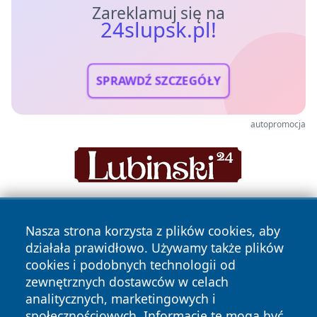
Zareklamuj się na
24slupsk.pl!
SPRAWDŹ SZCZEGÓŁY
autopromocja
Nasza strona korzysta z plików cookies, aby
działała prawidłowo. Używamy także plików
cookies i podobnych technologii od
zewnętrznych dostawców w celach
analitycznych, marketingowych i
Copyright © 2026 24slupsk.pl Wszystkie prawa zastrzeżone.
społecznościowych. Informacje te mogą być