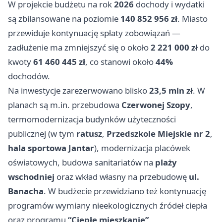
W projekcie budżetu na rok
2026
dochody i wydatki
są zbilansowane na poziomie
140 852 956 zł
. Miasto
przewiduje kontynuację spłaty zobowiązań —
zadłużenie ma zmniejszyć się o około
2 221 000 zł
do
kwoty
61 460 445 zł
, co stanowi około
44%
dochodów.
Na inwestycje zarezerwowano blisko
23,5 mln zł
. W
planach są m.in. przebudowa
Czerwonej Szopy
,
termomodernizacja budynków użyteczności
publicznej (w tym
ratusz
,
Przedszkole Miejskie nr 2
,
hala sportowa Jantar
), modernizacja placówek
oświatowych, budowa sanitariatów na
plaży
wschodniej
oraz wkład własny na przebudowę
ul.
Banacha
. W budżecie przewidziano też kontynuację
programów wymiany nieekologicznych źródeł ciepła
oraz programu
“Ciepłe mieszkanie”
.