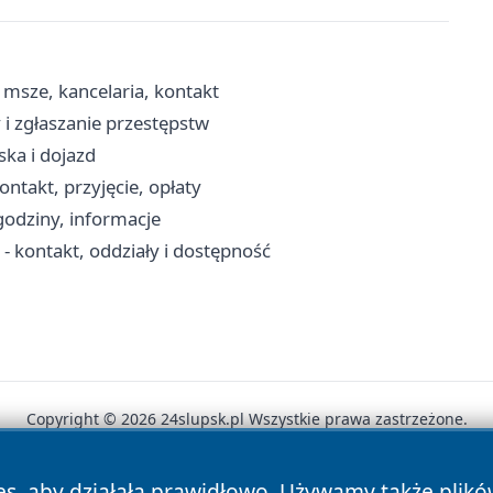
msze, kancelaria, kontakt
i zgłaszanie przestępstw
ka i dojazd
takt, przyjęcie, opłaty
godziny, informacje
 kontakt, oddziały i dostępność
Copyright © 2026 24slupsk.pl Wszystkie prawa zastrzeżone.
es, aby działała prawidłowo. Używamy także plik