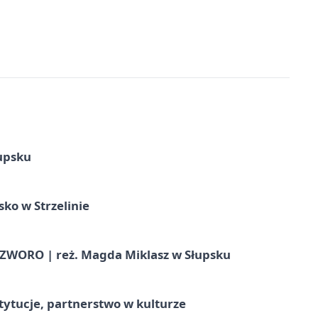
upsku
ko w Strzelinie
WORO | reż. Magda Miklasz w Słupsku
stytucje, partnerstwo w kulturze