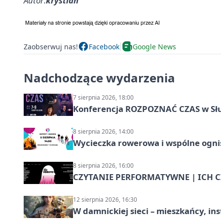
Autor:
krystian
Zaobserwuj nas!
Facebook
Google News
Nadchodzące wydarzenia
7 sierpnia 2026, 18:00
Konferencja ROZPOZNAĆ CZAS w Sł
8 sierpnia 2026, 14:00
Wycieczka rowerowa i wspólne ognis
8 sierpnia 2026, 16:00
CZYTANIE PERFORMATYWNE | ICH CZ
12 sierpnia 2026, 16:30
W damnickiej sieci – mieszkańcy, in