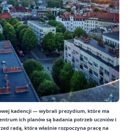
nowej kadencji — wybrali prezydium, które ma
centrum ich planów są badania potrzeb uczniów i
rzed radą, która właśnie rozpoczyna pracę na