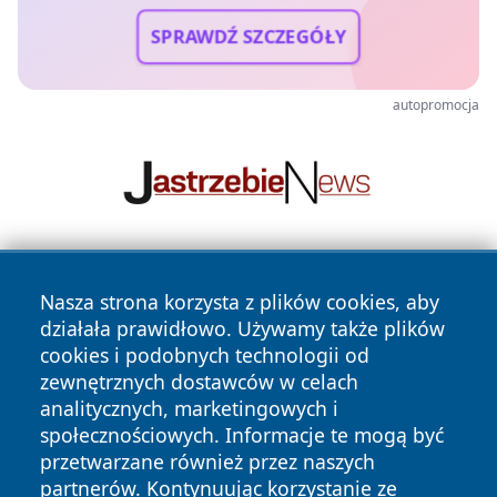
SPRAWDŹ SZCZEGÓŁY
autopromocja
Nasza strona korzysta z plików cookies, aby
działała prawidłowo. Używamy także plików
cookies i podobnych technologii od
zewnętrznych dostawców w celach
analitycznych, marketingowych i
Copyright © 2026 24slupsk.pl Wszystkie prawa zastrzeżone.
społecznościowych. Informacje te mogą być
przetwarzane również przez naszych
partnerów. Kontynuując korzystanie ze
Polityka
Polityka