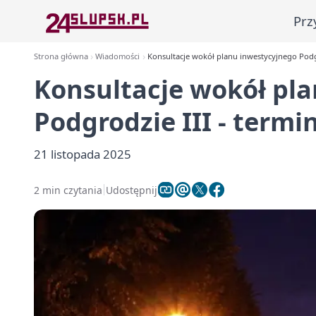
Prz
Strona główna
Wiadomości
Konsultacje wokół planu inwestycyjnego Podgro
Konsultacje wokół pl
Podgrodzie III - termin
21 listopada 2025
2 min czytania
Udostępnij