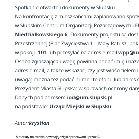
Spotkanie otwarte i dokumenty w Słupsku
Na konfrontację z mieszkańcami zaplanowano spotk
w Słupskim Centrum Organizacji Pozarządowych i E
Niedziałkowskiego 6
. Dokumenty projektu są dostę
Przestrzennej (Plac Zwycięstwa 1 – Mały Ratusz, pok
w pokoju
101
lub przesyłać na adres e‑mail
wpp@um
Osoba zgłaszająca uwagę powinna podać imię i nazwi
adres e‑mail, a także wskazać, czy jest właściciele
uwagą; można też podać numer telefonu lub adres 
Prezydent Miasta Słupska; w sprawach ochrony da
Danych pod adresem
iod@um.slupsk.pl
.
na podstawie:
Urząd Miejski w Słupsku
.
Autor:
krystian