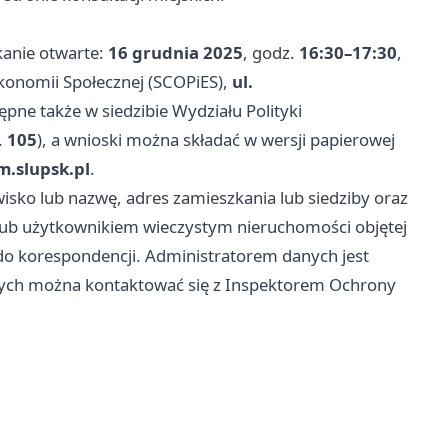
anie otwarte:
16 grudnia 2025
, godz.
16:30–17:30
,
konomii Społecznej (SCOPiES),
ul.
pne także w siedzibie Wydziału Polityki
.
105
), a wnioski można składać w wersji papierowej
.slupsk.pl
.
sko lub nazwę, adres zamieszkania lub siedziby oraz
m lub użytkownikiem wieczystym nieruchomości objętej
do korespondencji. Administratorem danych jest
nych można kontaktować się z Inspektorem Ochrony