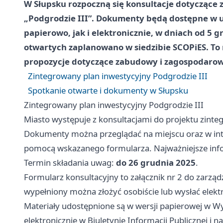
W Słupsku rozpoczną się konsultacje dotyczące
„Podgrodzie III”. Dokumenty będą dostępne w u
papierowo, jak i elektronicznie, w dniach od
5 g
otwartych zaplanowano w siedzibie SCOPiES. To 
propozycje dotyczące zabudowy i zagospodarowa
Zintegrowany plan inwestycyjny Podgrodzie III
Spotkanie otwarte i dokumenty w Słupsku
Zintegrowany plan inwestycyjny Podgrodzie III
Miasto występuje z konsultacjami do projektu zinte
Dokumenty można przeglądać na miejscu oraz w int
pomocą wskazanego formularza. Najważniejsze info
Termin składania uwag:
do 26 grudnia 2025
.
Formularz konsultacyjny to załącznik nr 2 do zarzą
wypełniony można złożyć osobiście lub wysłać elektr
Materiały udostępnione są w wersji papierowej w Wy
elektronicznie w Biuletynie Informacji Publicznej i na