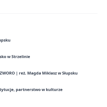
upsku
ko w Strzelinie
WORO | reż. Magda Miklasz w Słupsku
stytucje, partnerstwo w kulturze