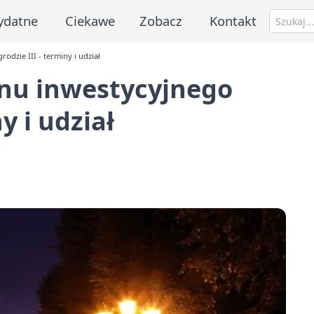
ydatne
Ciekawe
Zobacz
Kontakt
dzie III - terminy i udział
anu inwestycyjnego
y i udział