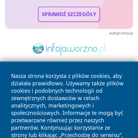
SPRAWDŹ SZCZEGÓŁY
autopromocja
Nasza strona korzysta z plików cookies, aby
działała prawidłowo. Używamy także plików
cookies i podobnych technologii od
zewnętrznych dostawców w celach
analitycznych, marketingowych i
Copyright © 2026 24slupsk.pl Wszystkie prawa zastrzeżone.
społecznościowych. Informacje te mogą być
przetwarzane również przez naszych
partnerów. Kontynuując korzystanie ze
Polityka
Polityka
News
Autorzy
strony lub klikając „Przechodzę do serwisu",
Prywatności
Cookies