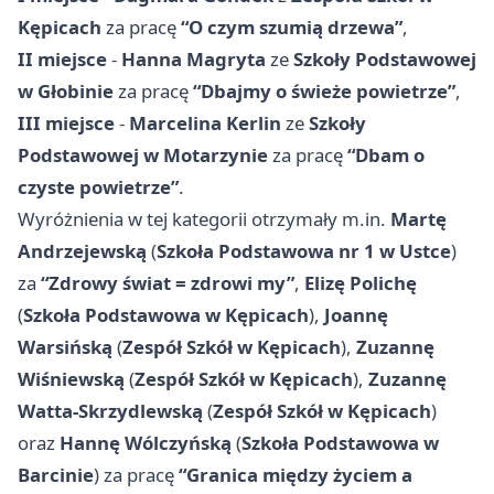
Kępicach
za pracę
“O czym szumią drzewa”
,
II miejsce
-
Hanna Magryta
ze
Szkoły Podstawowej
w Głobinie
za pracę
“Dbajmy o świeże powietrze”
,
III miejsce
-
Marcelina Kerlin
ze
Szkoły
Podstawowej w Motarzynie
za pracę
“Dbam o
czyste powietrze”
.
Wyróżnienia w tej kategorii otrzymały m.in.
Martę
Andrzejewską
(
Szkoła Podstawowa nr 1 w Ustce
)
za
“Zdrowy świat = zdrowi my”
,
Elizę Polichę
(
Szkoła Podstawowa w Kępicach
),
Joannę
Warsińską
(
Zespół Szkół w Kępicach
),
Zuzannę
Wiśniewską
(
Zespół Szkół w Kępicach
),
Zuzannę
Watta-Skrzydlewską
(
Zespół Szkół w Kępicach
)
oraz
Hannę Wólczyńską
(
Szkoła Podstawowa w
Barcinie
) za pracę
“Granica między życiem a