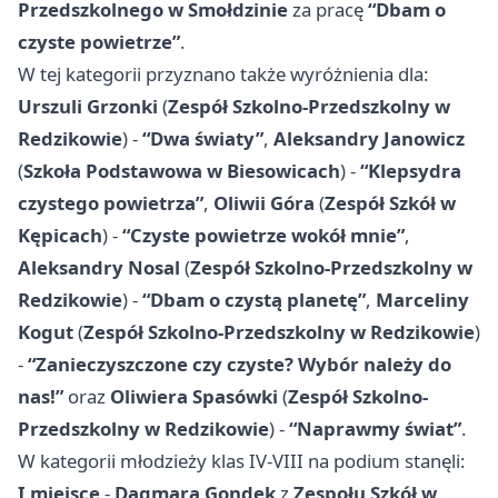
Przedszkolnego w Smołdzinie
za pracę
“Dbam o
czyste powietrze”
.
W tej kategorii przyznano także wyróżnienia dla:
Urszuli Grzonki
(
Zespół Szkolno-Przedszkolny w
Redzikowie
) -
“Dwa światy”
,
Aleksandry Janowicz
(
Szkoła Podstawowa w Biesowicach
) -
“Klepsydra
czystego powietrza”
,
Oliwii Góra
(
Zespół Szkół w
Kępicach
) -
“Czyste powietrze wokół mnie”
,
Aleksandry Nosal
(
Zespół Szkolno-Przedszkolny w
Redzikowie
) -
“Dbam o czystą planetę”
,
Marceliny
Kogut
(
Zespół Szkolno-Przedszkolny w Redzikowie
)
-
“Zanieczyszczone czy czyste? Wybór należy do
nas!”
oraz
Oliwiera Spasówki
(
Zespół Szkolno-
Przedszkolny w Redzikowie
) -
“Naprawmy świat”
.
W kategorii młodzieży klas IV-VIII na podium stanęli:
I miejsce
-
Dagmara Gondek
z
Zespołu Szkół w