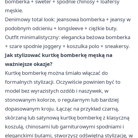
bomberka + sweter + spodnie chinosy + loafersy
męskie.
Denimowy total look: jeansowa bomberka + jeansy w
podobnym odcieniu + longsleeve + ciężkie buty. ​
Outfit minimalistyczny: elegancka beżowa bomberka
+ szare spodnie joggery + koszulka polo + sneakersy.
Jak stylizować kurtkę bomberkę męską na
ważniejsze okazje?
Kurtkę bomberkę można śmiało włączać do
formalnych stylizacji. Oczywiście powinien być to
model bez wyrazistych ozdób i naszywek, w
stonowanym kolorze, o regularnym lub bardziej
dopasowanym kroju. Łącząc na przykład czarną,
skórzaną lub satynową kurtkę bomberkę z klasyczną
koszulą, chinosami lub garniturowymi spodniami i
eleganckimi butami, stworzysz odświętną stylizację, w