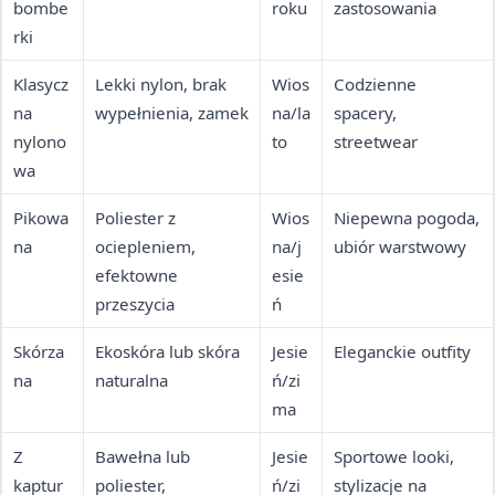
bombe
roku
zastosowania
rki
Klasycz
Lekki nylon, brak
Wios
Codzienne
na
wypełnienia, zamek
na/la
spacery,
nylono
to
streetwear
wa
Pikowa
Poliester z
Wios
Niepewna pogoda,
na
ociepleniem,
na/j
ubiór warstwowy
efektowne
esie
przeszycia
ń
Skórza
Ekoskóra lub skóra
Jesie
Eleganckie outfity
na
naturalna
ń/zi
ma
Z
Bawełna lub
Jesie
Sportowe looki,
kaptur
poliester,
ń/zi
stylizacje na