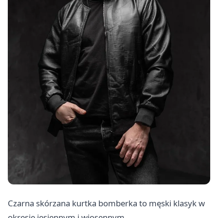
Czarna skórzana kurtka bomberka to męski klasyk w
okresie jesiennym i wiosennym