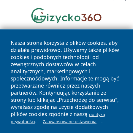
Nasza strona korzysta z plików cookies, aby
działała prawidłowo. Używamy także plików
cookies i podobnych technologii od
zewnętrznych dostawców w celach
analitycznych, marketingowych i
Copyright © 2026 24slupsk.pl Wszystkie prawa zastrzeżone.
społecznościowych. Informacje te mogą być
przetwarzane również przez naszych
partnerów. Kontynuując korzystanie ze
Polityka
Polityka
News
Autorzy
strony lub klikając „Przechodzę do serwisu",
Prywatności
Cookies
wyrażasz zgodę na użycie dodatkowych
plików cookies zgodnie z naszą
polityką
.
.
prywatności
Zaawansowane ustawienia