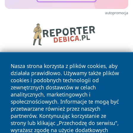
autopromocja
Nasza strona korzysta z plików cookies, aby
działała prawidłowo. Używamy także plików
cookies i podobnych technologii od
zewnętrznych dostawców w celach
analitycznych, marketingowych i
Copyright © 2026 24slupsk.pl Wszystkie prawa zastrzeżone.
społecznościowych. Informacje te mogą być
przetwarzane również przez naszych
partnerów. Kontynuując korzystanie ze
Polityka
Polityka
News
Autorzy
strony lub klikając „Przechodzę do serwisu",
Prywatności
Cookies
wyrażasz zgodę na użycie dodatkowych