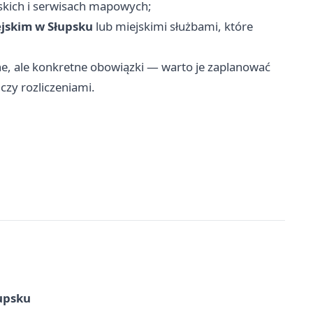
skich i serwisach mapowych;
jskim w Słupsku
lub miejskimi służbami, które
ne, ale konkretne obowiązki — warto je zaplanować
zy rozliczeniami.
upsku