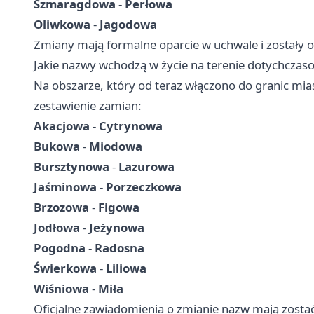
Szmaragdowa
-
Perłowa
Oliwkowa
-
Jagodowa
Zmiany mają formalne oparcie w uchwale i zostały 
Jakie nazwy wchodzą w życie na terenie dotychczas
Na obszarze, który od teraz włączono do granic mias
zestawienie zamian:
Akacjowa
-
Cytrynowa
Bukowa
-
Miodowa
Bursztynowa
-
Lazurowa
Jaśminowa
-
Porzeczkowa
Brzozowa
-
Figowa
Jodłowa
-
Jeżynowa
Pogodna
-
Radosna
Świerkowa
-
Liliowa
Wiśniowa
-
Miła
Oficjalne zawiadomienia o zmianie nazw mają zostać