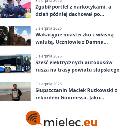
3 sierpnia 2026
Zgubił portfel z narkotykami, a
dzień później dachował po
alkoholu w Ustce
3 sierpnia 2026
Wakacyjne miasteczko z własną
walutą. Uczniowie z Damna
poznali demokrację
3 sierpnia 2026
Sześć elektrycznych autobusów
rusza na trasy powiatu słupskiego
3 sierpnia 2026
Słupszczanin Maciek Rutkowski z
rekordem Guinnessa. Jako
pierwszy tak szybko przepłynął
Bałtyk na desce windsurfingowej