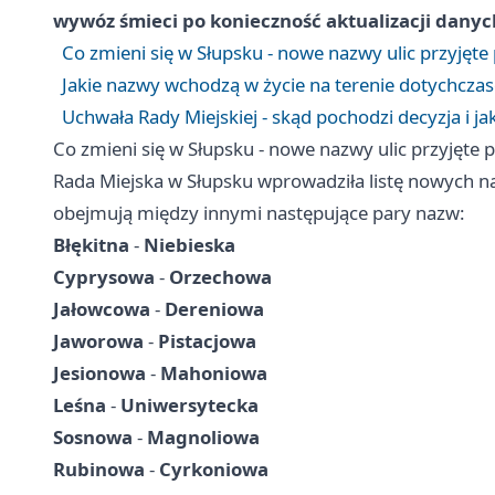
wywóz śmieci po konieczność aktualizacji danyc
Co zmieni się w Słupsku - nowe nazwy ulic przyjęte
Jakie nazwy wchodzą w życie na terenie dotychcza
Uchwała Rady Miejskiej - skąd pochodzi decyzja i ja
Co zmieni się w Słupsku - nowe nazwy ulic przyjęte 
Rada Miejska w Słupsku wprowadziła listę nowych n
obejmują między innymi następujące pary nazw:
Błękitna
-
Niebieska
Cyprysowa
-
Orzechowa
Jałowcowa
-
Dereniowa
Jaworowa
-
Pistacjowa
Jesionowa
-
Mahoniowa
Leśna
-
Uniwersytecka
Sosnowa
-
Magnoliowa
Rubinowa
-
Cyrkoniowa