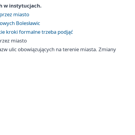
h w instytucjach.
 przez miasto
sowych Bolesławic
kie kroki formalne trzeba podjąć
przez miasto
azw ulic obowiązujących na terenie miasta. Zmiany