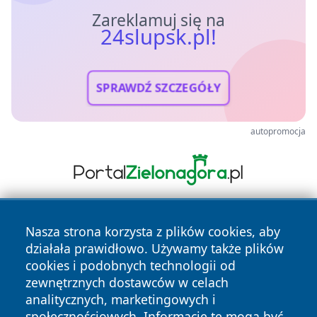
Zareklamuj się na
24slupsk.pl!
SPRAWDŹ SZCZEGÓŁY
autopromocja
Nasza strona korzysta z plików cookies, aby
działała prawidłowo. Używamy także plików
cookies i podobnych technologii od
zewnętrznych dostawców w celach
analitycznych, marketingowych i
Copyright © 2026 24slupsk.pl Wszystkie prawa zastrzeżone.
społecznościowych. Informacje te mogą być