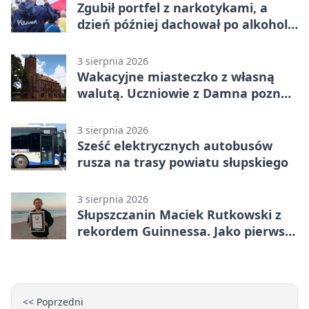
Zgubił portfel z narkotykami, a
dzień później dachował po alkoholu
w Ustce
3 sierpnia 2026
Wakacyjne miasteczko z własną
walutą. Uczniowie z Damna poznali
demokrację
3 sierpnia 2026
Sześć elektrycznych autobusów
rusza na trasy powiatu słupskiego
3 sierpnia 2026
Słupszczanin Maciek Rutkowski z
rekordem Guinnessa. Jako pierwszy
tak szybko przepłynął Bałtyk na
desce windsurfingowej
<< Poprzedni