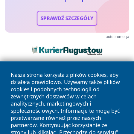
SPRAWDŹ SZCZEGÓŁY
autopromocja
Nasza strona korzysta z plików cookies, aby
działała prawidłowo. Używamy także plików
cookies i podobnych technologii od
zewnętrznych dostawców w celach
analitycznych, marketingowych i
Copyright © 2026 24slupsk.pl Wszystkie prawa zastrzeżone.
społecznościowych. Informacje te mogą być
przetwarzane również przez naszych
partnerów. Kontynuując korzystanie ze
Polityka
Polityka
News
Autorzy
strony lub klikając „Przechodzę do serwisu",
Prywatności
Cookies