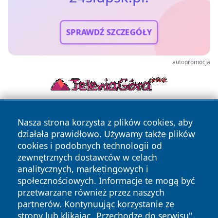
SPRAWDŹ SZCZEGÓŁY
autopromocja
Nasza strona korzysta z plików cookies, aby
działała prawidłowo. Używamy także plików
cookies i podobnych technologii od
zewnętrznych dostawców w celach
analitycznych, marketingowych i
Copyright © 2026 24slupsk.pl Wszystkie prawa zastrzeżone.
społecznościowych. Informacje te mogą być
przetwarzane również przez naszych
partnerów. Kontynuując korzystanie ze
Polityka
Polityka
News
Autorzy
strony lub klikając „Przechodzę do serwisu",
Prywatności
Cookies