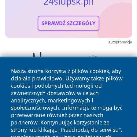
24slupsk.pl!
SPRAWDŹ SZCZEGÓŁY
autopromocja
Nasza strona korzysta z plików cookies, aby
działała prawidłowo. Używamy także plików
cookies i podobnych technologii od
zewnętrznych dostawców w celach
analitycznych, marketingowych i
społecznościowych. Informacje te mogą być
przetwarzane również przez naszych
partnerów. Kontynuując korzystanie ze
Copyright © 2026 24slupsk.pl Wszystkie prawa zastrzeżone.
strony lub klikając „Przechodzę do serwisu",