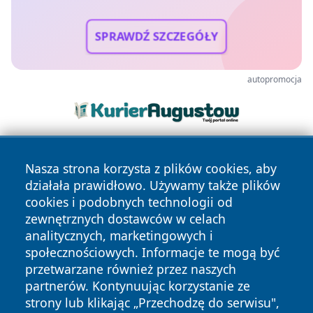
SPRAWDŹ SZCZEGÓŁY
autopromocja
Nasza strona korzysta z plików cookies, aby
działała prawidłowo. Używamy także plików
cookies i podobnych technologii od
zewnętrznych dostawców w celach
analitycznych, marketingowych i
Copyright © 2026 24slupsk.pl Wszystkie prawa zastrzeżone.
społecznościowych. Informacje te mogą być
przetwarzane również przez naszych
partnerów. Kontynuując korzystanie ze
Polityka
Polityka
News
Autorzy
strony lub klikając „Przechodzę do serwisu",
Prywatności
Cookies