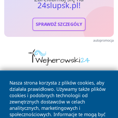
24slupsk.pl!
SPRAWDŹ SZCZEGÓŁY
autopromocja
Nasza strona korzysta z plików cookies, aby
działała prawidłowo. Używamy także plików
cookies i podobnych technologii od
zewnętrznych dostawców w celach
analitycznych, marketingowych i
Copyright © 2026 24slupsk.pl Wszystkie prawa zastrzeżone.
społecznościowych. Informacje te mogą być