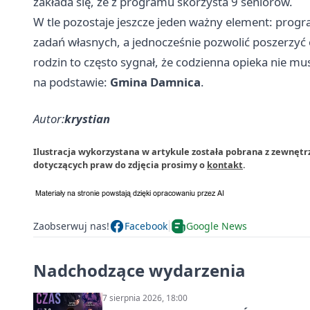
zakłada się, że z programu skorzysta 9 seniorów.
W tle pozostaje jeszcze jeden ważny element: prog
zadań własnych, a jednocześnie pozwolić poszerzyć
rodzin to często sygnał, że codzienna opieka nie mu
na podstawie:
Gmina Damnica
.
Autor:
krystian
Ilustracja wykorzystana w artykule została pobrana z zewnęt
dotyczących praw do zdjęcia prosimy o
kontakt
.
Zaobserwuj nas!
Facebook
Google News
Nadchodzące wydarzenia
7 sierpnia 2026, 18:00