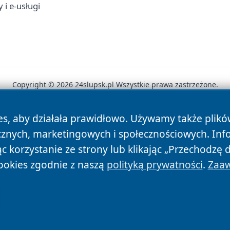
 i e-usługi
Copyright © 2026 24slupsk.pl Wszystkie prawa zastrzeżone.
es, aby działała prawidłowo. Używamy także plik
News
Autorzy
Polityka Prywatności
Polityka Cookie
cznych, marketingowych i społecznościowych. Inf
 korzystanie ze strony lub klikając „Przechodzę 
ookies zgodnie z naszą
polityką prywatności
.
Zaaw