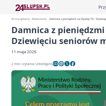
Prz
Strona główna
Wiadomości
Damnica z pieniędzmi na Opiekę 75+. Dziewię
Damnica z pieniędzmi
Dziewięciu seniorów 
11 maja 2026
2 min czytania
Udostępnij