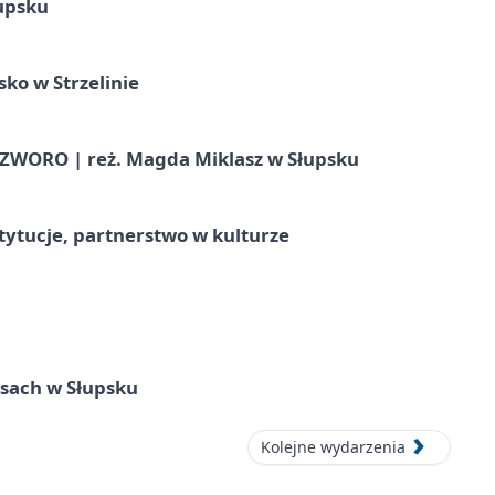
upsku
ko w Strzelinie
WORO | reż. Magda Miklasz w Słupsku
stytucje, partnerstwo w kulturze
sach w Słupsku
Kolejne wydarzenia