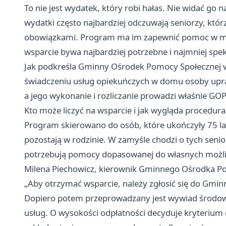
To nie jest wydatek, który robi hałas. Nie widać go n
wydatki często najbardziej odczuwają seniorzy, któ
obowiązkami. Program ma im zapewnić pomoc w miej
wsparcie bywa najbardziej potrzebne i najmniej spe
Jak podkreśla Gminny Ośrodek Pomocy Społecznej w
świadczeniu usług opiekuńczych w domu osoby upr
a jego wykonanie i rozliczanie prowadzi właśnie GOP
Kto może liczyć na wsparcie i jak wygląda procedura
Program skierowano do osób, które ukończyły 75 la
pozostają w rodzinie. W zamyśle chodzi o tych seni
potrzebują pomocy dopasowanej do własnych możli
Milena Piechowicz, kierownik Gminnego Ośrodka P
„Aby otrzymać wsparcie, należy zgłosić się do Gmi
Dopiero potem przeprowadzany jest wywiad środow
usług. O wysokości odpłatności decyduje kryteriu