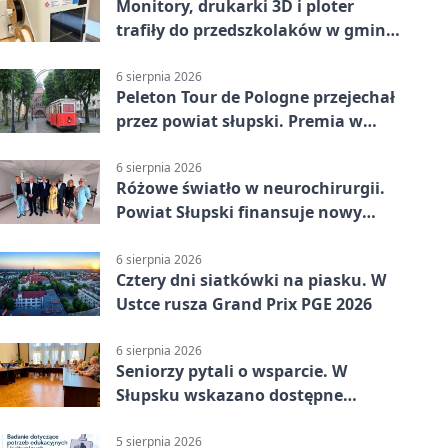
Monitory, drukarki 3D i ploter
trafiły do przedszkolaków w gminie
Kobylnica
6 sierpnia 2026
Peleton Tour de Pologne przejechał
przez powiat słupski. Premia w
Kępicach
6 sierpnia 2026
Różowe światło w neurochirurgii.
Powiat Słupski finansuje nowy
sprzęt
6 sierpnia 2026
Cztery dni siatkówki na piasku. W
Ustce rusza Grand Prix PGE 2026
6 sierpnia 2026
Seniorzy pytali o wsparcie. W
Słupsku wskazano dostępne
możliwości
5 sierpnia 2026