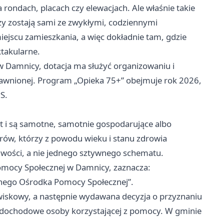
a rondach, placach czy elewacjach. Ale właśnie takie
rzy zostają sami ze zwykłymi, codziennymi
scu zamieszkania, a więc dokładnie tam, gdzie
ktakularne.
 Damnicy, dotacja ma służyć organizowaniu i
awnionej. Program „Opieka 75+” obejmuje rok 2026,
S.
t i są samotne, samotnie gospodarujące albo
orów, którzy z powodu wieku i stanu zdrowia
wości, a nie jednego sztywnego schematu.
omocy Społecznej w Damnicy, zaznacza:
nnego Ośrodka Pomocy Społecznej”.
iskowy, a następnie wydawana decyzja o przyznaniu
m dochodowe osoby korzystającej z pomocy. W gminie