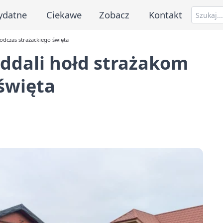
ydatne
Ciekawe
Zobacz
Kontakt
dczas strażackiego święta
ddali hołd strażakom
święta