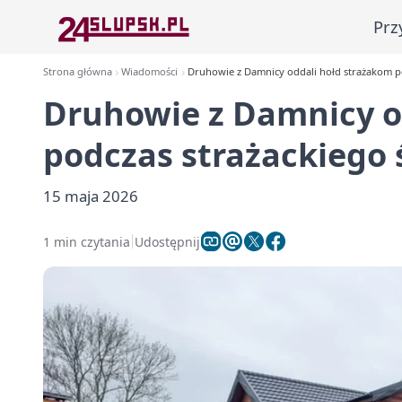
Prz
Strona główna
Wiadomości
Druhowie z Damnicy oddali hołd strażakom po
Druhowie z Damnicy o
podczas strażackiego 
15 maja 2026
1 min czytania
Udostępnij