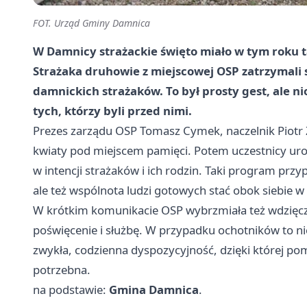
FOT. Urząd Gminy Damnica
W Damnicy strażackie święto miało w tym roku 
Strażaka druhowie z miejscowej OSP zatrzymali s
damnickich strażaków. To był prosty gest, ale ni
tych, którzy byli przed nimi.
Prezes zarządu OSP Tomasz Cymek, naczelnik Piotr 
kwiaty pod miejscem pamięci. Potem uczestnicy uroc
w intencji strażaków i ich rodzin. Taki program przy
ale też wspólnota ludzi gotowych stać obok siebie w
W krótkim komunikacie OSP wybrzmiała też wdzięc
poświęcenie i służbę. W przypadku ochotników to ni
zwykła, codzienna dyspozycyjność, dzięki której po
potrzebna.
na podstawie:
Gmina Damnica
.