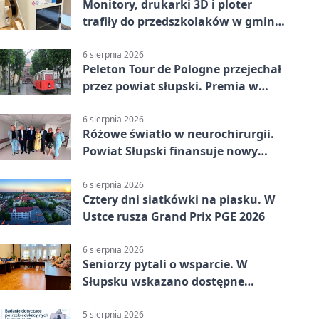
Monitory, drukarki 3D i ploter
trafiły do przedszkolaków w gminie
Kobylnica
6 sierpnia 2026
Peleton Tour de Pologne przejechał
przez powiat słupski. Premia w
Kępicach
6 sierpnia 2026
Różowe światło w neurochirurgii.
Powiat Słupski finansuje nowy
sprzęt
6 sierpnia 2026
Cztery dni siatkówki na piasku. W
Ustce rusza Grand Prix PGE 2026
6 sierpnia 2026
Seniorzy pytali o wsparcie. W
Słupsku wskazano dostępne
możliwości
5 sierpnia 2026