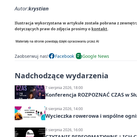
Autor:
krystian
Ilustracja wykorzystana w artykule została pobrana z zewnęt
dotyczących praw do zdjęcia prosimy o
kontakt
.
Zaobserwuj nas!
Facebook
Google News
Nadchodzące wydarzenia
7 sierpnia 2026, 18:00
Konferencja ROZPOZNAĆ CZAS w Sł
8 sierpnia 2026, 14:00
Wycieczka rowerowa i wspólne ognis
8 sierpnia 2026, 16:00
CZYTANIE PERFORMATYWNE | ICH CZ