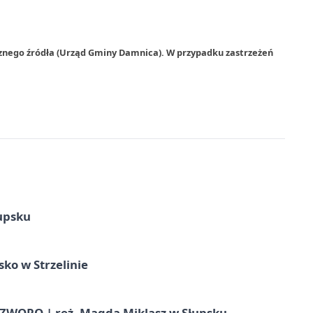
rznego źródła (Urząd Gminy Damnica). W przypadku zastrzeżeń
upsku
ko w Strzelinie
WORO | reż. Magda Miklasz w Słupsku