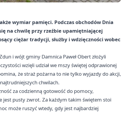
także wymiar pamięci. Podczas obchodów Dnia
ię na chwilę przy rzeźbie upamiętniającej
osący ciężar tradycji, służby i wdzięczności wobec
Zdun i wójt gminy Damnica Paweł Obert złożyli
zystości wzięli udział we mszy świętej odprawionej
pomina, że straż pożarna to nie tylko wyjazdy do akcji,
 najtrudniejszych chwilach.
zność za codzienną gotowość do pomocy,
e jest pusty zwrot. Za każdym takim świętem stoi
moc może ruszyć wtedy, gdy jest najbardziej