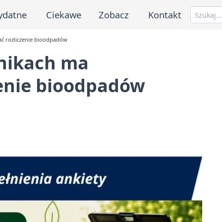
ydatne
Ciekawe
Zobacz
Kontakt
ć rozliczenie bioodpadów
nikach ma
enie bioodpadów