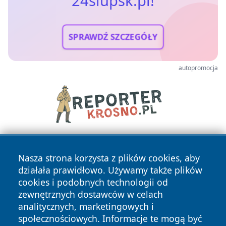
24slupsk.pl!
SPRAWDŹ SZCZEGÓŁY
autopromocja
Nasza strona korzysta z plików cookies, aby
działała prawidłowo. Używamy także plików
cookies i podobnych technologii od
zewnętrznych dostawców w celach
analitycznych, marketingowych i
Copyright © 2026 24slupsk.pl Wszystkie prawa zastrzeżone.
społecznościowych. Informacje te mogą być