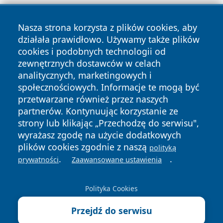
Nasza strona korzysta z plików cookies, aby
działała prawidłowo. Używamy także plików
cookies i podobnych technologii od
zewnętrznych dostawców w celach
analitycznych, marketingowych i
Copyright © 2026 24slupsk.pl Wszystkie prawa zastrzeżone.
społecznościowych. Informacje te mogą być
przetwarzane również przez naszych
partnerów. Kontynuując korzystanie ze
Polityka
Polityka
News
Autorzy
strony lub klikając „Przechodzę do serwisu",
Prywatności
Cookies
wyrażasz zgodę na użycie dodatkowych
plików cookies zgodnie z naszą
polityką
.
.
prywatności
Zaawansowane ustawienia
Polityka Cookies
Przejdź do serwisu