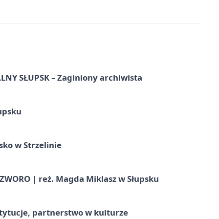
Y SŁUPSK – Zaginiony archiwista
upsku
ko w Strzelinie
WORO | reż. Magda Miklasz w Słupsku
stytucje, partnerstwo w kulturze