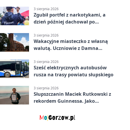
3 sierpnia 2026
Zgubił portfel z narkotykami, a
dzień później dachował po
alkoholu w Ustce
3 sierpnia 2026
Wakacyjne miasteczko z własną
walutą. Uczniowie z Damna
poznali demokrację
3 sierpnia 2026
Sześć elektrycznych autobusów
rusza na trasy powiatu słupskiego
3 sierpnia 2026
Słupszczanin Maciek Rutkowski z
rekordem Guinnessa. Jako
pierwszy tak szybko przepłynął
Bałtyk na desce windsurfingowej