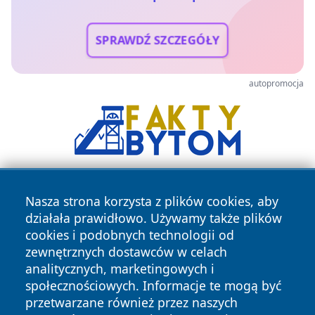
SPRAWDŹ SZCZEGÓŁY
autopromocja
Nasza strona korzysta z plików cookies, aby
działała prawidłowo. Używamy także plików
cookies i podobnych technologii od
zewnętrznych dostawców w celach
analitycznych, marketingowych i
Copyright © 2026 24slupsk.pl Wszystkie prawa zastrzeżone.
społecznościowych. Informacje te mogą być
przetwarzane również przez naszych