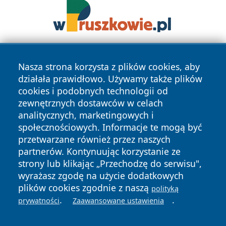
Nasza strona korzysta z plików cookies, aby
działała prawidłowo. Używamy także plików
cookies i podobnych technologii od
zewnętrznych dostawców w celach
analitycznych, marketingowych i
Copyright © 2026 24slupsk.pl Wszystkie prawa zastrzeżone.
społecznościowych. Informacje te mogą być
przetwarzane również przez naszych
partnerów. Kontynuując korzystanie ze
Polityka
Polityka
News
Autorzy
strony lub klikając „Przechodzę do serwisu",
Prywatności
Cookies
wyrażasz zgodę na użycie dodatkowych
plików cookies zgodnie z naszą
polityką
.
.
prywatności
Zaawansowane ustawienia