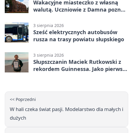
Wakacyjne miasteczko z własną
walutą. Uczniowie z Damna poznali
demokrację
3 sierpnia 2026
Sześć elektrycznych autobusów
rusza na trasy powiatu słupskiego
3 sierpnia 2026
Słupszczanin Maciek Rutkowski z
rekordem Guinnessa. Jako pierwszy
tak szybko przepłynął Bałtyk na
desce windsurfingowej
<< Poprzedni
W hali czeka świat pasji. Modelarstwo dla małych i
dużych