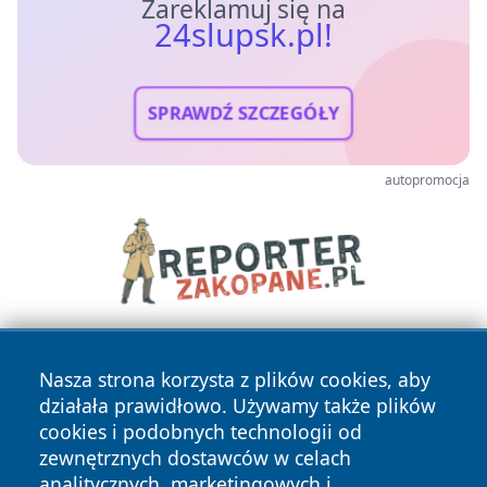
Zareklamuj się na
24slupsk.pl!
SPRAWDŹ SZCZEGÓŁY
autopromocja
Nasza strona korzysta z plików cookies, aby
działała prawidłowo. Używamy także plików
cookies i podobnych technologii od
zewnętrznych dostawców w celach
analitycznych, marketingowych i
Copyright © 2026 24slupsk.pl Wszystkie prawa zastrzeżone.