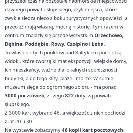
przyszedł czas na pozostałe nadmorskie miejscowości
dawnego powiatu słupskiego, czyli miejsca, które
zwykle siedzą nieco z boku turystycznych opowieści, a
przecież mają własną, mocną historię. Tym razem w
centrum znalazły się przede wszystkim
Orzechowo,
Dębina, Poddąbie, Rowy, Czołpino i Łeba
.
To właśnie z tych punktów nad Bałtykiem pochodzą
widoki, które tworzą klimat ekspozycji: wiejskie domy,
ich mieszkańcy, ważne dla lokalnych społeczności
budynki, a do tego klify, plaże i morze. W sumie
muzeum sięga do ogromnego zbioru - ma ponad
3000 pocztówek
, z czego
822
dotyczą powiatu
słupskiego.
Z 3000 kart wybrano 46, a większość z nich pochodzi
z lat 20. i 30.
Na wystawie zobaczymy
46 kopii kart pocztowych
,