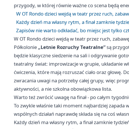
przygody, w której równie ważne co scena będą ene
W OT Rondo dzieci wejdą w teatr przez ruch, zabaw
Każdy dzień ma własny rytm, a finał zamknie tydz
Zapisów nie warto odkładać, bo miejsc jest tylko cz
W OT Rondo dzieci wejdą w teatr przez ruch, zabawę
Półkolonie
„Letnie Rozruchy Teatralne”
są przygo
będzie klasyczne siedzenie na sali i odgrywanie got
teatralny świat: improwizacje w grupie, układanie wł
ćwiczenia, które mają rozruszać ciało oraz głowę. 
zwracania uwagi na potrzeby całej grupy, więc prog
aktywności, a nie szkolna obowiązkowa lista.
Warto też zwrócić uwagę na finał - po całym tygodn
To zwykle właśnie taki moment najbardziej zapada w
wspólnych działań naprawdę składa się na coś włas
Każdy dzień ma własny rytm, a finał zamknie tydzi