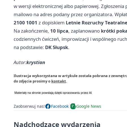
w wersji elektronicznej albo papierowej. Zgłosze
mailowo na adres podany przez organizatora. Wpłat
2100 1001
z dopiskiem
Letnie Rozruchy Teatralne 
Na zakończenie,
10 lipca
, zaplanowano
krótki pok
codziennych ćwiczeń, improwizacji i wspólnego ruch
na podstawie:
DK Słupsk
.
Autor:
krystian
Ilustracja wykorzystana w artykule została pobrana z zewnętr
do zdjęcia prosimy o
kontakt
.
Zaobserwuj nas!
Facebook
Google News
Nadchodzące wydarzenia