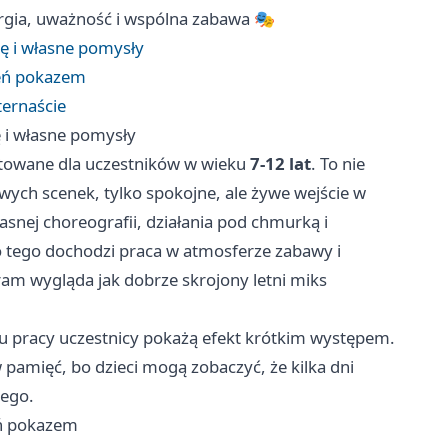
rgia, uważność i wspólna zabawa 🎭
ę i własne pomysły
ień pokazem
ternaście
 i własne pomysły
towane dla uczestników w wieku
7-12 lat
. To nie
owych scenek, tylko spokojne, ale żywe wejście w
asnej choreografii, działania pod chmurką i
Do tego dochodzi praca w atmosferze zabawy i
ram wygląda jak dobrze skrojony letni miks
iu pracy uczestnicy pokażą efekt krótkim występem.
 pamięć, bo dzieci mogą zobaczyć, że kilka dni
nego.
eń pokazem