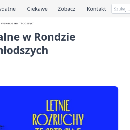
ydatne
Ciekawe
Zobacz
Kontakt
ą wakacje najmłodszych
alne w Rondzie
młodszych