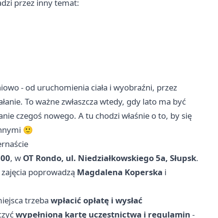
dzi przez inny temat:
iowo - od uruchomienia ciała i wyobraźni, przez
iałanie. To ważne zwłaszcza wtedy, gdy lato ma być
nie czegoś nowego. A tu chodzi właśnie o to, by się
innymi 🙂
ernaście
:00
, w
OT Rondo, ul. Niedziałkowskiego 5a, Słupsk
.
a zajęcia poprowadzą
Magdalena Koperska
i
iejsca trzeba
wpłacić opłatę i wysłać
rczyć
wypełnioną kartę uczestnictwa i regulamin
-