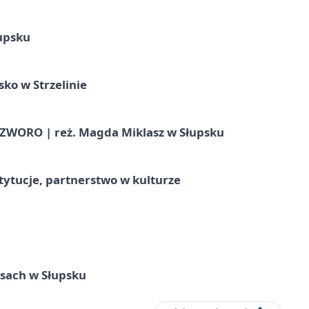
upsku
ko w Strzelinie
WORO | reż. Magda Miklasz w Słupsku
stytucje, partnerstwo w kulturze
sach w Słupsku