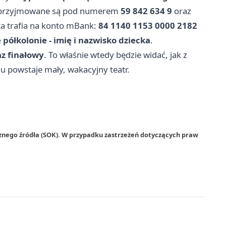
nia przyjmowane są pod numerem
59 842 634 9
oraz
a trafia na konto mBank:
84 1140 1153 0000 2182
półkolonie - imię i nazwisko dziecka
.
az finałowy
. To właśnie wtedy będzie widać, jak z
u powstaje mały, wakacyjny teatr.
znego źródła (SOK). W przypadku zastrzeżeń dotyczących praw