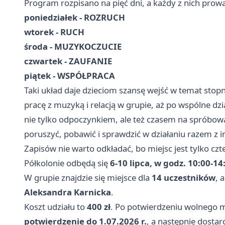
Program rozpisano na pięć dni, a każdy z nich prowa
poniedziałek - ROZRUCH
wtorek - RUCH
środa - MUZYKOCZUCIE
czwartek - ZAUFANIE
piątek - WSPÓŁPRACA
Taki układ daje dzieciom szansę wejść w temat stopn
pracę z muzyką i relacją w grupie, aż po wspólne dz
nie tylko odpoczynkiem, ale też czasem na spróbowa
poruszyć, pobawić i sprawdzić w działaniu razem z 
Zapisów nie warto odkładać, bo miejsc jest tylko czt
Półkolonie odbędą się
6-10 lipca, w godz. 10:00-14
W grupie znajdzie się miejsce dla
14 uczestników
, 
Aleksandra Karnicka
.
Koszt udziału to
400 zł
. Po potwierdzeniu wolnego m
potwierdzenie do 1.07.2026 r.
, a następnie dosta