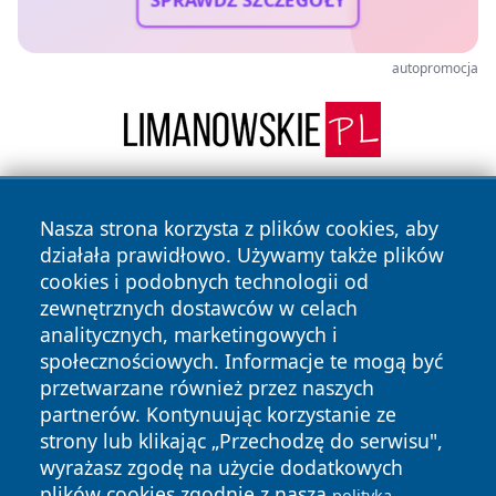
autopromocja
Nasza strona korzysta z plików cookies, aby
działała prawidłowo. Używamy także plików
cookies i podobnych technologii od
zewnętrznych dostawców w celach
analitycznych, marketingowych i
Copyright © 2026 24slupsk.pl Wszystkie prawa zastrzeżone.
społecznościowych. Informacje te mogą być
przetwarzane również przez naszych
partnerów. Kontynuując korzystanie ze
Polityka
Polityka
News
Autorzy
strony lub klikając „Przechodzę do serwisu",
Prywatności
Cookies
wyrażasz zgodę na użycie dodatkowych
plików cookies zgodnie z naszą
polityką