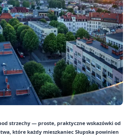
pod strzechy — proste, praktyczne wskazówki od
wa, które każdy mieszkaniec Słupska powinien