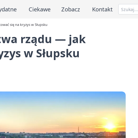
ydatne
Ciekawe
Zobacz
Kontakt
ować się na kryzys w Słupsku
twa rządu — jak
yzys w Słupsku