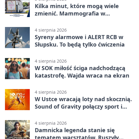
Kilka minut, które mogą wiele
zmienić. Mammografia w
Główczycach
4 sierpnia 2026
Syreny alarmowe i ALERT RCB w
Słupsku. To będą tylko ćwiczenia
4 sierpnia 2026
W SOK miłość ściga nadchodzącą
katastrofę. Wajda wraca na ekran
4 sierpnia 2026
W Ustce wracają loty nad skocznią.
Sound of Gravity połączy sport i
koncerty
4 sierpnia 2026
Damnicka legenda stanie się
tematem warsztatów. Ruszyły