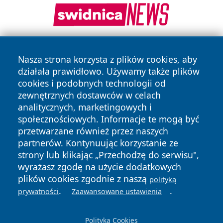
Nasza strona korzysta z plików cookies, aby
działała prawidłowo. Używamy także plików
cookies i podobnych technologii od
zewnętrznych dostawców w celach
analitycznych, marketingowych i
Copyright © 2026 24slupsk.pl Wszystkie prawa zastrzeżone.
społecznościowych. Informacje te mogą być
przetwarzane również przez naszych
partnerów. Kontynuując korzystanie ze
Polityka
Polityka
News
Autorzy
strony lub klikając „Przechodzę do serwisu",
Prywatności
Cookies
wyrażasz zgodę na użycie dodatkowych
plików cookies zgodnie z naszą
polityką
.
.
prywatności
Zaawansowane ustawienia
Polityka Cookies