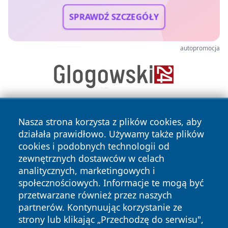
SPRAWDŹ SZCZEGÓŁY
autopromocja
Nasza strona korzysta z plików cookies, aby
działała prawidłowo. Używamy także plików
cookies i podobnych technologii od
zewnętrznych dostawców w celach
analitycznych, marketingowych i
Copyright © 2026 24slupsk.pl Wszystkie prawa zastrzeżone.
społecznościowych. Informacje te mogą być
przetwarzane również przez naszych
partnerów. Kontynuując korzystanie ze
Polityka
Polityka
News
Autorzy
strony lub klikając „Przechodzę do serwisu",
Prywatności
Cookies