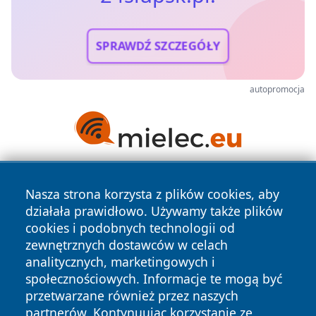
SPRAWDŹ SZCZEGÓŁY
autopromocja
Nasza strona korzysta z plików cookies, aby
działała prawidłowo. Używamy także plików
cookies i podobnych technologii od
zewnętrznych dostawców w celach
analitycznych, marketingowych i
Copyright © 2026 24slupsk.pl Wszystkie prawa zastrzeżone.
społecznościowych. Informacje te mogą być
przetwarzane również przez naszych
partnerów. Kontynuując korzystanie ze
Polityka
Polityka