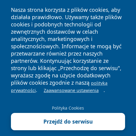
Nasza strona korzysta z plików cookies, aby
działała prawidłowo. Używamy także plików
cookies i podobnych technologii od
zewnętrznych dostawców w celach
analitycznych, marketingowych i
Copyright © 2026 24slupsk.pl Wszystkie prawa zastrzeżone.
społecznościowych. Informacje te mogą być
przetwarzane również przez naszych
partnerów. Kontynuując korzystanie ze
Polityka
Polityka
News
Autorzy
strony lub klikając „Przechodzę do serwisu",
Prywatności
Cookies
wyrażasz zgodę na użycie dodatkowych
plików cookies zgodnie z naszą
polityką
.
.
prywatności
Zaawansowane ustawienia
Polityka Cookies
Przejdź do serwisu