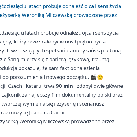
dziesięciu latach próbuje odnaleźć ojca i sens życia
 reżyserką Weroniką Mliczewską prowadzone przez
ziesięciu latach próbuje odnaleźć ojca i sens życia
ojny, który przez całe życie nosił piętno bycia
zych wzruszających spotkań z amerykańską rodziną
ie Sang mierzy się z barierą językową, traumą
dukcja pokazuje, że sam fakt odnalezienia
ogi do porozumienia i nowego początku. 🎬🙂
ji, Czech i Kataru, trwa
90 min
i zdobył dwie główne
Lajkonik za najlepszy film dokumentalny polski oraz
twórczej wymienia się reżyserię i scenariusz
oraz muzykę Joaquina Garcii.
reżyserką Weroniką Mliczewską prowadzone przez