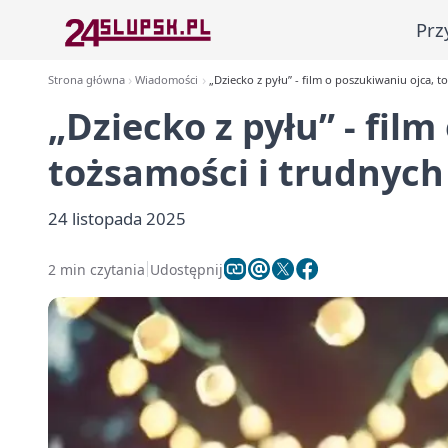
Prz
Strona główna
Wiadomości
„Dziecko z pyłu” - film o poszukiwaniu ojca, 
„Dziecko z pyłu” - fil
tożsamości i trudnyc
24 listopada 2025
2 min czytania
Udostępnij