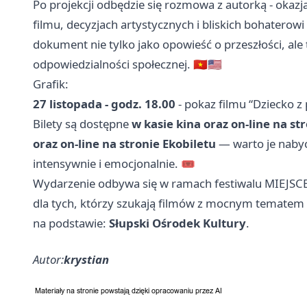
Po projekcji odbędzie się rozmowa z autorką - okazj
filmu, decyzjach artystycznych i bliskich bohaterow
dokument nie tylko jako opowieść o przeszłości, ale 
odpowiedzialności społecznej. 🇻🇳🇺🇸
Grafik:
27 listopada - godz. 18.00
- pokaz filmu “Dziecko z 
Bilety są dostępne
w kasie kina oraz on-line na st
oraz on-line na stronie Ekobiletu
— warto je nabyć
intensywnie i emocjonalnie. 🎟️
Wydarzenie odbywa się w ramach festiwalu MIEJSCE 
dla tych, którzy szukają filmów z mocnym tematem 
na podstawie:
Słupski Ośrodek Kultury
.
Autor:
krystian