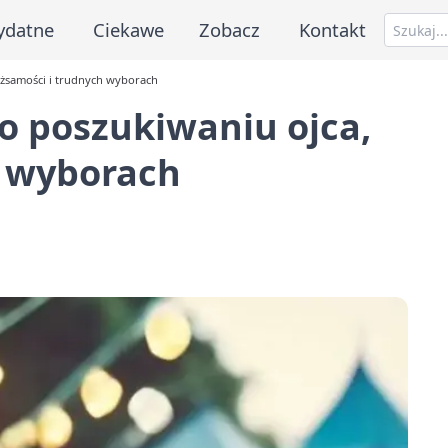
ydatne
Ciekawe
Zobacz
Kontakt
tożsamości i trudnych wyborach
m o poszukiwaniu ojca,
h wyborach