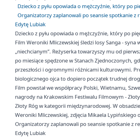
Dziecko z pyłu opowiada o mężczyźnie, który po pięć
Organizatorzy zaplanowali po seansie spotkanie z
Edytę Lubiak
Dziecko z pyłu opowiada o mężczyźnie, który po pięćd
Film Weroniki Mliczewskiej śledzi losy Sanga - syna w
„niechcianym”. Reżyserka towarzyszy mu od pierws
po miesiące spędzone w Stanach Zjednoczonych, gdz
przeszłości i ogromnymi różnicami kulturowymi. Pro
biologicznego ojca to dopiero początek trudnej dr
Film powstał we współpracy Polski, Wietnamu, Szwec
nagrody na Krakowskim Festiwalu Filmowym - Złoty 
Złoty Róg w kategorii międzynarodowej. W obsadzie 
Weroniki Mliczewskiej, zdjęcia Mikaela Lypińskiego 
Organizatorzy zaplanowali po seansie spotkanie z 
Edytę Lubiak