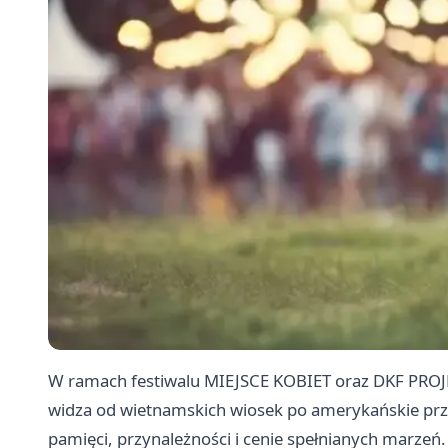
W ramach festiwalu MIEJSCE KOBIET oraz DKF PROJ
widza od wietnamskich wiosek po amerykańskie pr
pamięci, przynależności i cenie spełnianych marzeń.