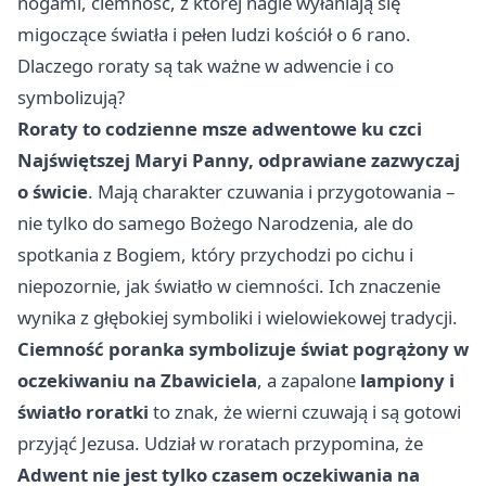
nogami, ciemność, z której nagle wyłaniają się
migoczące światła i pełen ludzi kościół o 6 rano.
Dlaczego roraty są tak ważne w adwencie i co
symbolizują?
Roraty to codzienne msze adwentowe ku czci
Najświętszej Maryi Panny, odprawiane zazwyczaj
o świcie
. Mają charakter czuwania i przygotowania –
nie tylko do samego Bożego Narodzenia, ale do
spotkania z Bogiem, który przychodzi po cichu i
niepozornie, jak światło w ciemności. Ich znaczenie
wynika z głębokiej symboliki i wielowiekowej tradycji.
Ciemność poranka symbolizuje świat pogrążony w
oczekiwaniu na Zbawiciela
, a zapalone
lampiony i
światło roratki
to znak, że wierni czuwają i są gotowi
przyjąć Jezusa. Udział w roratach przypomina, że
Adwent nie jest tylko czasem oczekiwania na