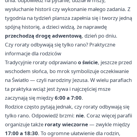
dnia: odpowiedź na pytanie, udział w mszy,
wysłuchanie historii czy wykonanie małego zadania. Z
tygodnia na tydzień plansza zapełnia się i tworzy jedną
spójną historię, a dzieci widzą, że naprawdę
przechodzą drogę adwentową
, dzień po dniu.
Czy roraty odbywają się tylko rano? Praktyczne
informacje dla rodziców
Tradycyjnie roraty odprawiano
o świcie
, jeszcze przed
wschodem słońca, bo mrok symbolizuje oczekiwanie
na Światło — czyli narodziny Jezusa. W wielu parafiach
ta praktyka wciąż jest żywa i najczęściej msze
zaczynają się między
6:00 a 7:00
.
Rodzice często pytają jednak, czy roraty odbywają się
tylko rano. Odpowiedź brzmi:
nie
. Coraz więcej parafii
organizuje także
roraty wieczorne
— zwykle między
17:00 a 18:30
. To ogromne ułatwienie dla rodzin,