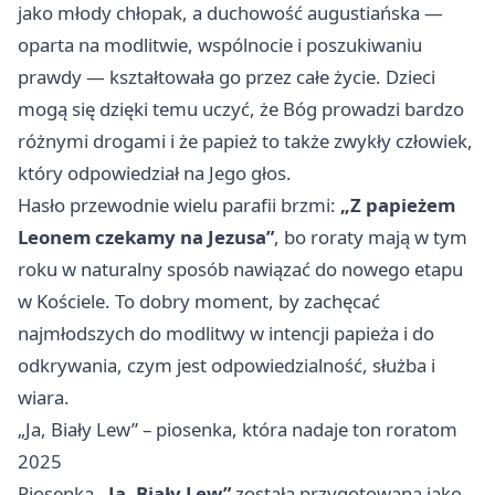
jako młody chłopak, a duchowość augustiańska —
oparta na modlitwie, wspólnocie i poszukiwaniu
prawdy — kształtowała go przez całe życie. Dzieci
mogą się dzięki temu uczyć, że Bóg prowadzi bardzo
różnymi drogami i że papież to także zwykły człowiek,
który odpowiedział na Jego głos.
Hasło przewodnie wielu parafii brzmi:
„Z papieżem
Leonem czekamy na Jezusa”
, bo roraty mają w tym
roku w naturalny sposób nawiązać do nowego etapu
w Kościele. To dobry moment, by zachęcać
najmłodszych do modlitwy w intencji papieża i do
odkrywania, czym jest odpowiedzialność, służba i
wiara.
„Ja, Biały Lew” – piosenka, która nadaje ton roratom
2025
Piosenka
„Ja, Biały Lew”
została przygotowana jako