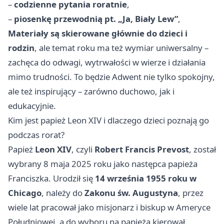
–
codzienne pytania roratnie
,
–
piosenkę przewodnią pt. „Ja, Biały Lew”
,
Materiały są skierowane głównie do dzieci i
rodzin
, ale temat roku ma też wymiar uniwersalny –
zachęca do odwagi, wytrwałości w wierze i działania
mimo trudności. To będzie Adwent nie tylko spokojny,
ale też inspirujący – zarówno duchowo, jak i
edukacyjnie.
Kim jest papież Leon XIV i dlaczego dzieci poznają go
podczas rorat?
Papież
Leon XIV
, czyli
Robert Francis Prevost
, został
wybrany 8 maja 2025 roku jako następca papieża
Franciszka. Urodził się
14 września 1955 roku w
Chicago
, należy do
Zakonu św. Augustyna
, przez
wiele lat pracował jako misjonarz i biskup w Ameryce
Południowej, a do wyboru na papieża kierował