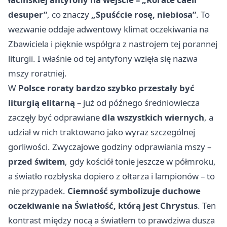
desuper”
, co znaczy
„Spuśćcie rosę, niebiosa”
. To
wezwanie oddaje adwentowy klimat oczekiwania na
Zbawiciela i pięknie współgra z nastrojem tej porannej
liturgii. I właśnie od tej antyfony wzięła się nazwa
mszy roratniej.
W
Polsce roraty bardzo szybko przestały być
liturgią elitarną
– już od późnego średniowiecza
zaczęły być odprawiane
dla wszystkich wiernych
, a
udział w nich traktowano jako wyraz szczególnej
gorliwości. Zwyczajowe godziny odprawiania mszy –
przed świtem
, gdy kościół tonie jeszcze w półmroku,
a światło rozbłyska dopiero z ołtarza i lampionów – to
nie przypadek.
Ciemność symbolizuje duchowe
oczekiwanie na Światłość, którą jest Chrystus
. Ten
kontrast między nocą a światłem to prawdziwa dusza