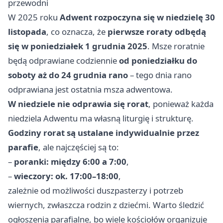
przewodni
W 2025 roku
Adwent rozpoczyna się w niedzielę 30
listopada
, co oznacza, że
pierwsze roraty odbędą
się w poniedziałek 1 grudnia 2025
. Msze roratnie
będą odprawiane codziennie
od poniedziałku do
soboty aż do 24 grudnia rano
– tego dnia rano
odprawiana jest ostatnia msza adwentowa.
W niedziele nie odprawia się rorat
, ponieważ każda
niedziela Adwentu ma własną liturgię i strukturę.
Godziny rorat są ustalane indywidualnie przez
parafie
, ale najczęściej są to:
–
poranki: między 6:00 a 7:00
,
–
wieczory: ok. 17:00–18:00
,
zależnie od możliwości duszpasterzy i potrzeb
wiernych, zwłaszcza rodzin z dziećmi. Warto śledzić
ogłoszenia parafialne, bo wiele kościołów organizuje