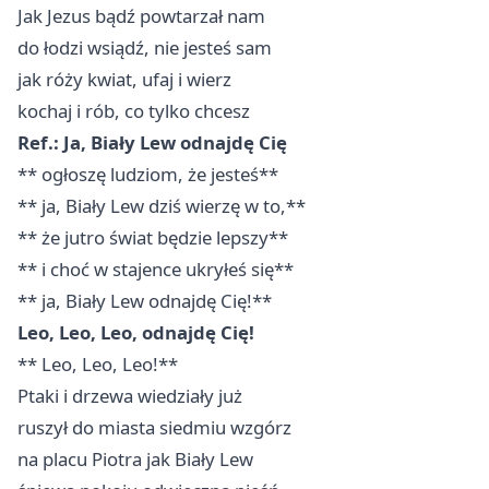
Jak Jezus bądź powtarzał nam
do łodzi wsiądź, nie jesteś sam
jak róży kwiat, ufaj i wierz
kochaj i rób, co tylko chcesz
Ref.: Ja, Biały Lew odnajdę Cię
** ogłoszę ludziom, że jesteś**
** ja, Biały Lew dziś wierzę w to,**
** że jutro świat będzie lepszy**
** i choć w stajence ukryłeś się**
** ja, Biały Lew odnajdę Cię!**
Leo, Leo, Leo, odnajdę Cię!
** Leo, Leo, Leo!**
Ptaki i drzewa wiedziały już
ruszył do miasta siedmiu wzgórz
na placu Piotra jak Biały Lew