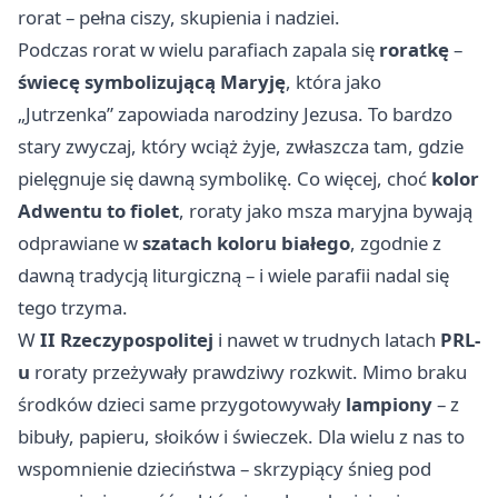
rorat – pełna ciszy, skupienia i nadziei.
Podczas rorat w wielu parafiach zapala się
roratkę
–
świecę symbolizującą Maryję
, która jako
„Jutrzenka” zapowiada narodziny Jezusa. To bardzo
stary zwyczaj, który wciąż żyje, zwłaszcza tam, gdzie
pielęgnuje się dawną symbolikę. Co więcej, choć
kolor
Adwentu to fiolet
, roraty jako msza maryjna bywają
odprawiane w
szatach koloru białego
, zgodnie z
dawną tradycją liturgiczną – i wiele parafii nadal się
tego trzyma.
W
II Rzeczypospolitej
i nawet w trudnych latach
PRL-
u
roraty przeżywały prawdziwy rozkwit. Mimo braku
środków dzieci same przygotowywały
lampiony
– z
bibuły, papieru, słoików i świeczek. Dla wielu z nas to
wspomnienie dzieciństwa – skrzypiący śnieg pod