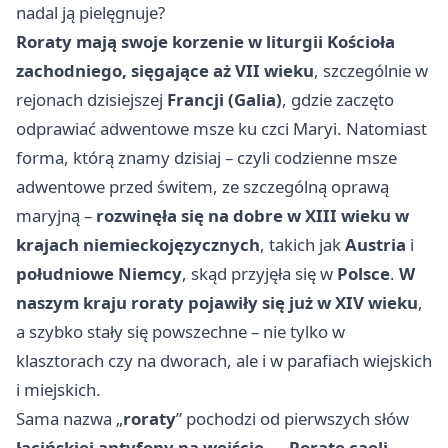
nadal ją pielęgnuje?
Roraty mają swoje korzenie w liturgii Kościoła
zachodniego, sięgające aż VII wieku
, szczególnie w
rejonach dzisiejszej
Francji (Galia)
, gdzie zaczęto
odprawiać adwentowe msze ku czci Maryi. Natomiast
forma, którą znamy dzisiaj – czyli codzienne msze
adwentowe przed świtem, ze szczególną oprawą
maryjną –
rozwinęła się na dobre w XIII wieku w
krajach niemieckojęzycznych
, takich jak
Austria
i
południowe Niemcy
, skąd przyjęła się w
Polsce
.
W
naszym kraju roraty pojawiły się już w XIV wieku
,
a szybko stały się powszechne – nie tylko w
klasztorach czy na dworach, ale i w parafiach wiejskich
i miejskich.
Sama nazwa „
roraty
” pochodzi od pierwszych słów
łacińskiej antyfony na wejście – „Rorate caeli