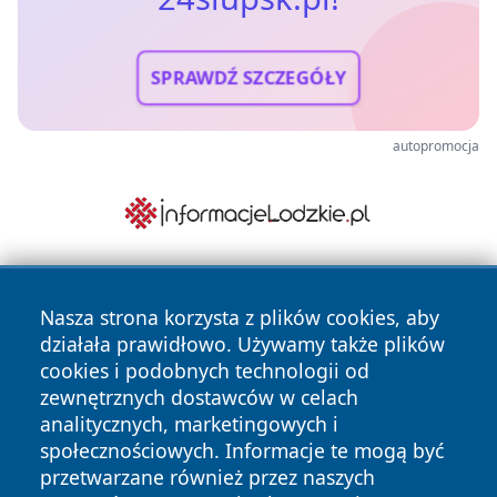
SPRAWDŹ SZCZEGÓŁY
autopromocja
Nasza strona korzysta z plików cookies, aby
działała prawidłowo. Używamy także plików
cookies i podobnych technologii od
zewnętrznych dostawców w celach
analitycznych, marketingowych i
Copyright © 2026 24slupsk.pl Wszystkie prawa zastrzeżone.
społecznościowych. Informacje te mogą być
przetwarzane również przez naszych