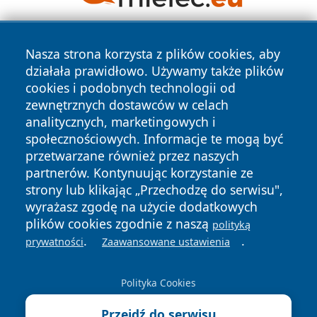
Nasza strona korzysta z plików cookies, aby
działała prawidłowo. Używamy także plików
cookies i podobnych technologii od
zewnętrznych dostawców w celach
analitycznych, marketingowych i
Copyright © 2026 24slupsk.pl Wszystkie prawa zastrzeżone.
społecznościowych. Informacje te mogą być
przetwarzane również przez naszych
partnerów. Kontynuując korzystanie ze
Polityka
Polityka
News
Autorzy
strony lub klikając „Przechodzę do serwisu",
Prywatności
Cookies
wyrażasz zgodę na użycie dodatkowych
plików cookies zgodnie z naszą
polityką
.
.
prywatności
Zaawansowane ustawienia
Polityka Cookies
Przejdź do serwisu