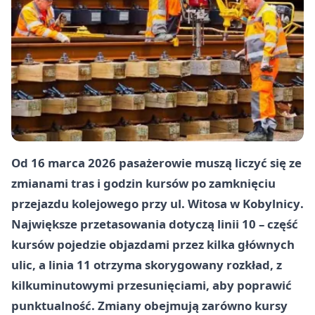
Od
16 marca 2026
pasażerowie muszą liczyć się ze
zmianami tras i godzin kursów po zamknięciu
przejazdu kolejowego przy
ul. Witosa
w
Kobylnicy
.
Największe przetasowania dotyczą
linii 10
– część
kursów pojedzie objazdami przez kilka głównych
ulic, a
linia 11
otrzyma skorygowany rozkład, z
kilkuminutowymi przesunięciami, aby poprawić
punktualność. Zmiany obejmują zarówno kursy