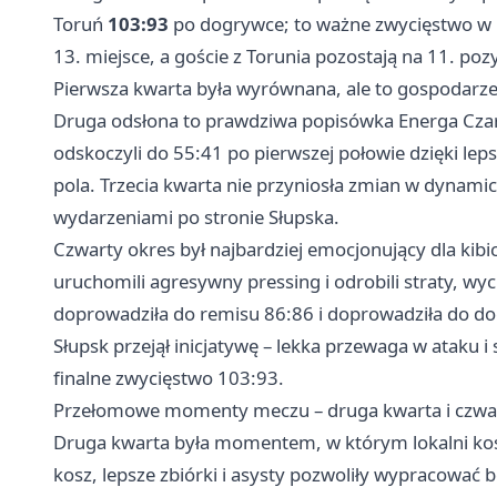
Toruń
103:93
po dogrywce; to ważne zwycięstwo w k
13. miejsce, a goście z Torunia pozostają na 11. poz
Pierwsza kwarta była wyrównana, ale to gospodarze 
Druga odsłona to prawdziwa popisówka Energa Czarn
odskoczyli do 55:41 po pierwszej połowie dzięki leps
pola. Trzecia kwarta nie przyniosła zmian w dynami
wydarzeniami po stronie Słupska.
Czwarty okres był najbardziej emocjonujący dla kibic
uruchomili agresywny pressing i odrobili straty, wyc
doprowadziła do remisu 86:86 i doprowadziła do d
Słupsk przejął inicjatywę – lekka przewaga w ataku i
finalne zwycięstwo 103:93.
Przełomowe momenty meczu – druga kwarta i czwa
Druga kwarta była momentem, w którym lokalni kos
kosz, lepsze zbiórki i asysty pozwoliły wypracować