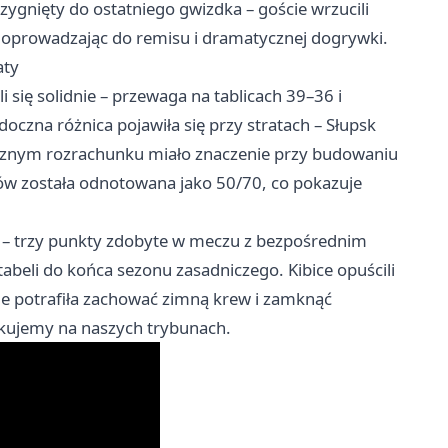
zygnięty do ostatniego gwizdka – goście wrzucili
 doprowadzając do remisu i dramatycznej dogrywki.
aty
się solidnie – przewaga na tablicach 39–36 i
doczna różnica pojawiła się przy stratach – Słupsk
tecznym rozrachunku miało znaczenie przy budowaniu
ów została odnotowana jako 50/70, co pokazuje
 – trzy punkty zdobyte w meczu z bezpośrednim
beli do końca sezonu zasadniczego. Kibice opuścili
e potrafiła zachować zimną krew i zamknąć
ekujemy na naszych trybunach.