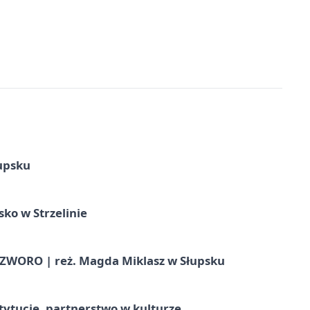
upsku
ko w Strzelinie
WORO | reż. Magda Miklasz w Słupsku
stytucje, partnerstwo w kulturze