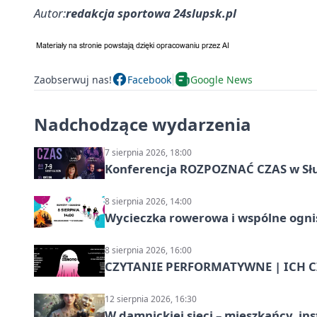
Autor:
redakcja sportowa 24slupsk.pl
Zaobserwuj nas!
Facebook
Google News
Nadchodzące wydarzenia
7 sierpnia 2026, 18:00
Konferencja ROZPOZNAĆ CZAS w Sł
8 sierpnia 2026, 14:00
Wycieczka rowerowa i wspólne ognis
8 sierpnia 2026, 16:00
CZYTANIE PERFORMATYWNE | ICH CZ
12 sierpnia 2026, 16:30
W damnickiej sieci – mieszkańcy, in