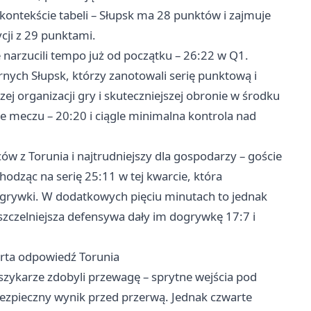
ontekście tabeli – Słupsk ma 28 punktów i zajmuje
ycji z 29 punktami.
narzucili tempo już od początku – 26:22 w Q1.
ych Słupsk, którzy zanotowali serię punktową i
zej organizacji gry i skuteczniejszej obronie w środku
ce meczu – 20:20 i ciągle minimalna kontrola nad
ów z Torunia i najtrudniejszy dla gospodarzy – goście
hodząc na serię 25:11 w tej kwarcie, która
ogrywki. W dodatkowych pięciu minutach to jednak
 szczelniejsza defensywa dały im dogrywkę 17:7 i
rta odpowiedź Torunia
zykarze zdobyli przewagę – sprytne wejścia pod
 bezpieczny wynik przed przerwą. Jednak czwarte