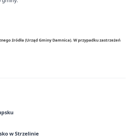
b gminy.
rznego źródła (Urząd Gminy Damnica). W przypadku zastrzeżeń
upsku
ko w Strzelinie