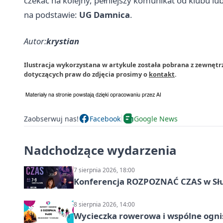
czekać na kolejny, pełniejszy komunikat od klubu lu
na podstawie:
UG Damnica
.
Autor:
krystian
Ilustracja wykorzystana w artykule została pobrana z zewnęt
dotyczących praw do zdjęcia prosimy o
kontakt
.
Zaobserwuj nas!
Facebook
Google News
Nadchodzące wydarzenia
7 sierpnia 2026, 18:00
Konferencja ROZPOZNAĆ CZAS w Sł
8 sierpnia 2026, 14:00
Wycieczka rowerowa i wspólne ognis