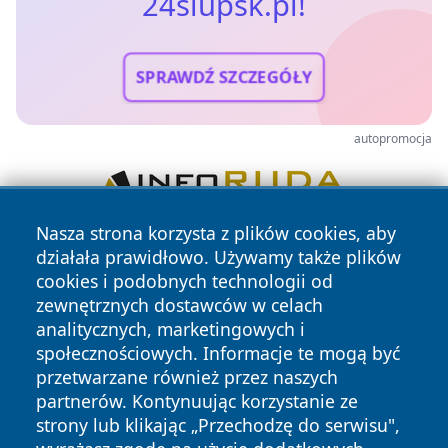
24slupsk.pl!
SPRAWDŹ SZCZEGÓŁY
autopromocja
Nasza strona korzysta z plików cookies, aby
działała prawidłowo. Używamy także plików
cookies i podobnych technologii od
zewnętrznych dostawców w celach
analitycznych, marketingowych i
społecznościowych. Informacje te mogą być
Copyright © 2026 24slupsk.pl Wszystkie prawa zastrzeżone.
przetwarzane również przez naszych
partnerów. Kontynuując korzystanie ze
strony lub klikając „Przechodzę do serwisu",
Polityka
Polityka
News
Autorzy