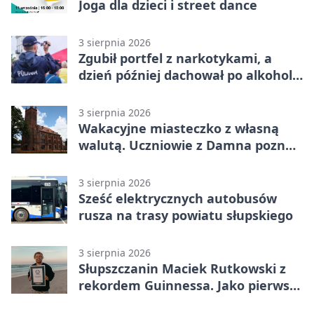
Joga dla dzieci i street dance
3 sierpnia 2026
Zgubił portfel z narkotykami, a
dzień później dachował po alkoholu
w Ustce
3 sierpnia 2026
Wakacyjne miasteczko z własną
walutą. Uczniowie z Damna poznali
demokrację
3 sierpnia 2026
Sześć elektrycznych autobusów
rusza na trasy powiatu słupskiego
3 sierpnia 2026
Słupszczanin Maciek Rutkowski z
rekordem Guinnessa. Jako pierwszy
tak szybko przepłynął Bałtyk na