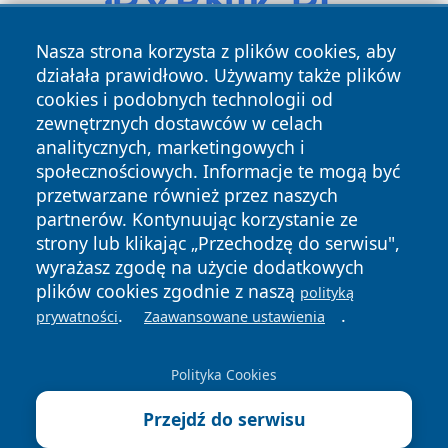
Nasza strona korzysta z plików cookies, aby
działała prawidłowo. Używamy także plików
cookies i podobnych technologii od
zewnętrznych dostawców w celach
analitycznych, marketingowych i
społecznościowych. Informacje te mogą być
przetwarzane również przez naszych
Copyright © 2026 24slupsk.pl Wszystkie prawa zastrzeżone.
partnerów. Kontynuując korzystanie ze
strony lub klikając „Przechodzę do serwisu",
wyrażasz zgodę na użycie dodatkowych
Polityka
Polityka
News
Autorzy
plików cookies zgodnie z naszą
Prywatności
Cookies
polityką
.
.
prywatności
Zaawansowane ustawienia
Polityka Cookies
Przejdź do serwisu